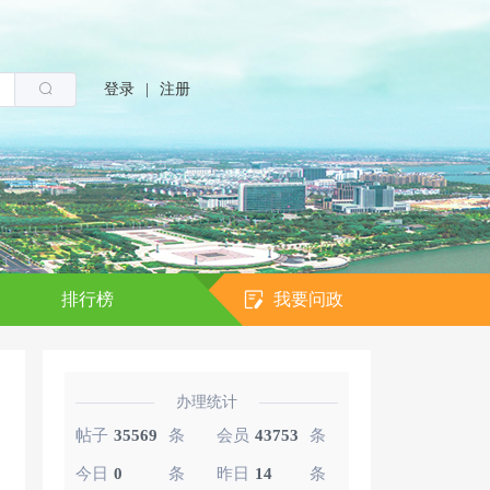
登录
|
注册
排行榜
我要问政
办理统计
帖子
35569
条
会员
43753
条
今日
0
条
昨日
14
条