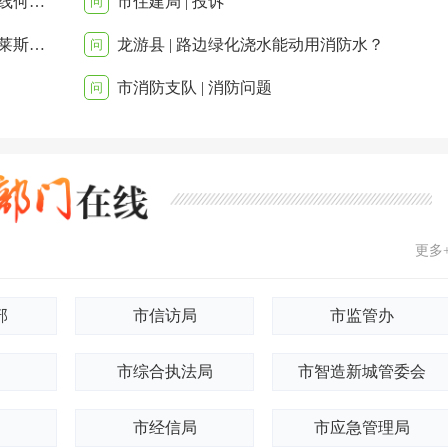
市铁路轨道交通中心 | 杭衢高铁江山联络线何时可以通车？
市住建局 | 投诉
问
市智造新城管委会 | 共富集市搬迁至奥特莱斯3号门深夜噪音扰民，多次反映未有效处置，恳请协调解决
龙游县 | 路边绿化浇水能动用消防水？
问
市消防支队 | 消防问题
问
更多
部
市信访局
市监管办
市综合执法局
市智造新城管委会
市经信局
市应急管理局